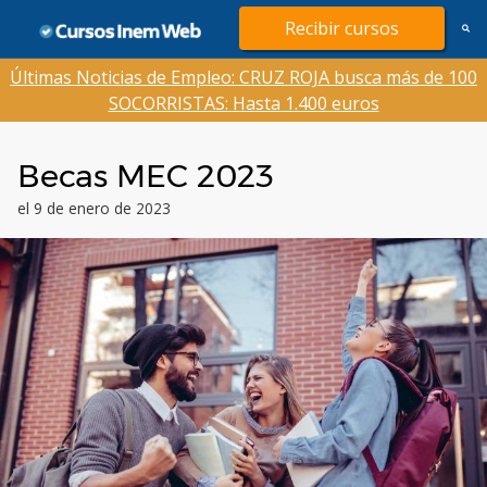
Saltar
Recibir cursos
al
contenido
Últimas Noticias de Empleo: CRUZ ROJA busca más de 100
SOCORRISTAS: Hasta 1.400 euros
Becas MEC 2023
el 9 de enero de 2023