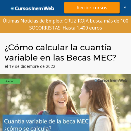
Saltar
Recibir cursos
al
contenido
Últimas Noticias de Empleo: CRUZ ROJA busca más de 100
SOCORRISTAS: Hasta 1.400 euros
¿Cómo calcular la cuantía
variable en las Becas MEC?
el 19 de diciembre de 2022