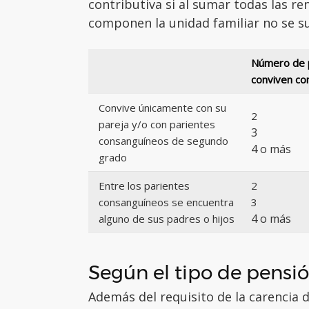
contributiva si al sumar todas las re
componen la unidad familiar no se su
Número de 
conviven con
Convive únicamente con su
2
pareja y/o con parientes
3
consanguíneos de segundo
4 o más
grado
Entre los parientes
2
consanguíneos se encuentra
3
4 o más
alguno de sus padres o hijos
Según el tipo de pensió
Además del requisito de la carencia 