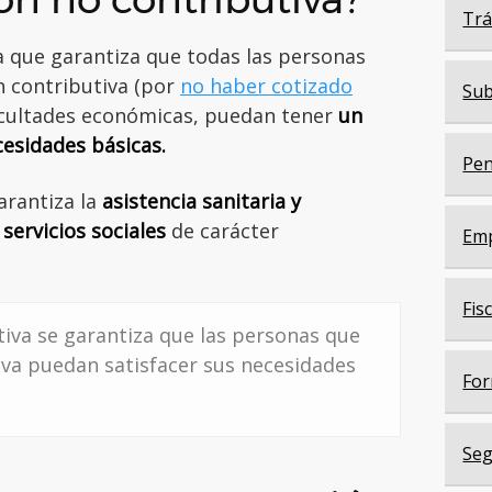
Trá
a que garantiza que todas las personas
n contributiva (por
no haber cotizado
Sub
ificultades económicas, puedan tener
un
cesidades básicas.
Pen
arantiza la
asistencia sanitaria y
servicios sociales
de carácter
Em
Fis
tiva se garantiza que las personas que
iva puedan satisfacer sus necesidades
For
Seg