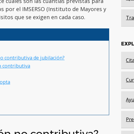
e cuáles son las cuantías previstas para
dos por el IMSERSO (Instituto de Mayores y
isitos que se exigen en cada caso.
Tra
EXP
o contributiva de jubilación?
Cit
o contributiva
Cur
 opta
Ayu
Pre
ión no contributiva?