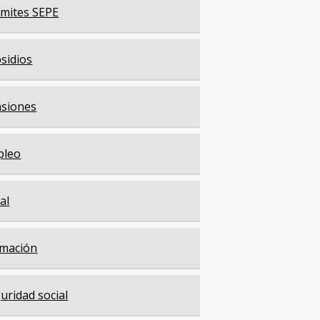
mites SEPE
sidios
siones
pleo
cal
mación
uridad social