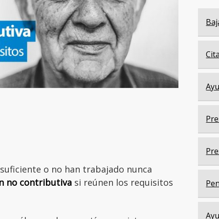
Baj
Cit
Ayu
Pre
Pre
suficiente o no han trabajado nunca
n no contributiva
si reúnen los requisitos
Pen
Ayu