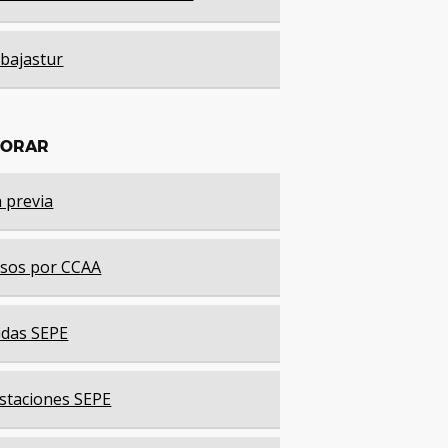
bajastur
LORAR
a previa
sos por CCAA
das SEPE
staciones SEPE