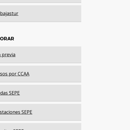
bajastur
LORAR
a previa
sos por CCAA
das SEPE
staciones SEPE