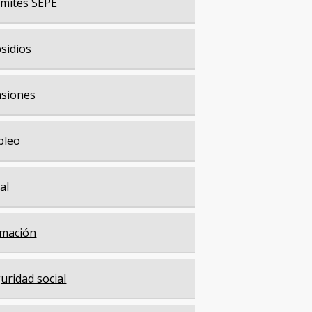
mites SEPE
sidios
siones
pleo
cal
mación
uridad social