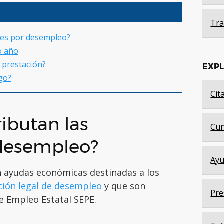
Tra
nes por desempleo?
o año
 prestación?
EXP
go?
Cit
ributan las
Cur
 desempleo?
Ayu
n ayudas económicas destinadas a los
ción legal de desempleo
y que son
Pre
de Empleo Estatal SEPE.