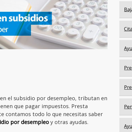
Baj
Cit
Ayu
Pre
Pre
yen el subsidio por desempleo, tributan en
tienen que pagar impuestos. Presta
Pen
 te contamos todo lo que necesitas saber
sidio por desempleo
y otras ayudas.
Ayu