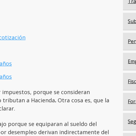
Trá
Sub
cotización
Pen
Em
 años
 años
Fis
r impuestos, porque se consideran
o tributan a Hacienda
.
Otra cosa es, que la
For
larar.
Seg
jo porque se equiparan al sueldo del
 por desempleo derivan indirectamente del