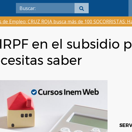
as de Empleo: CRUZ ROJA busca más de 100 SOCORRISTAS: Ha
IRPF en el subsidio 
cesitas saber
SERV