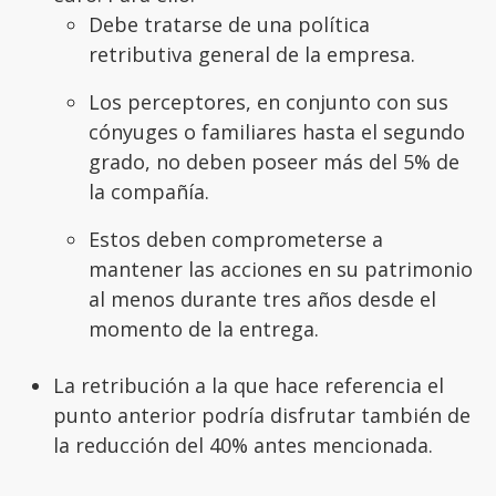
Debe tratarse de una política
retributiva general de la empresa.
Los perceptores, en conjunto con sus
cónyuges o familiares hasta el segundo
grado, no deben poseer más del 5% de
la compañía.
Estos deben comprometerse a
mantener las acciones en su patrimonio
al menos durante tres años desde el
momento de la entrega.
La retribución a la que hace referencia el
punto anterior podría disfrutar también de
la reducción del 40% antes mencionada.