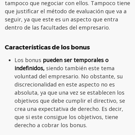
tampoco que negociar con ellos. Tampoco tiene
que justificar el método de evaluación que va a
seguir, ya que este es un aspecto que entra
dentro de las facultades del empresario.
Características de los bonus
Los bonus
pueden ser temporales o
indefinidos,
siendo también este tema
voluntad del empresario. No obstante, su
discrecionalidad en este aspecto no es
absoluta, ya que una vez se establecen los
objetivos que debe cumplir el directivo, se
crea una expectativa de derecho. Es decir,
que si este consigue los objetivos, tiene
derecho a cobrar los bonus.