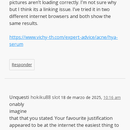
pictures aren’t loading correctly. I’m not sure why
but I think its a linking issue. I’ve tried it in two
different internet browsers and both show the
same results.
https://www.vichy-th.com/expert-advice/acne/hya-
serum
Responder
Unquesti
hokiku88 slot
18 de marzo de 2025,
10:16 am
onably
imagine
that that you stated. Your favourite justification
appeared to be at the internet the easiest thing to