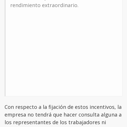
rendimiento extraordinario.
Con respecto a la fijación de estos incentivos, la
empresa no tendrá que hacer consulta alguna a
los representantes de los trabajadores ni