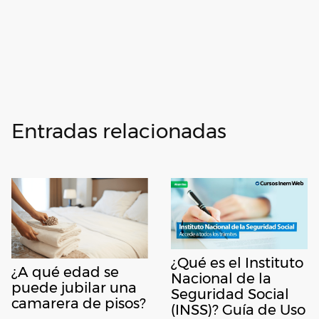
Entradas relacionadas
¿Qué es el Instituto
¿A qué edad se
Nacional de la
puede jubilar una
Seguridad Social
camarera de pisos?
(INSS)? Guía de Uso