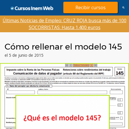
Saltar
Recibir cursos
al
contenido
Últimas Noticias de Empleo: CRUZ ROJA busca más de 100
SOCORRISTAS: Hasta 1.400 euros
Cómo rellenar el modelo 145
el 5 de junio de 2015