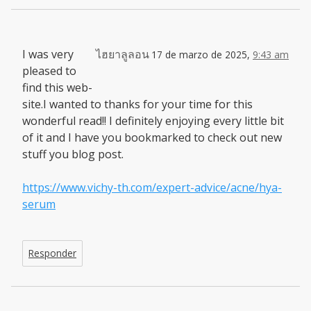
I was very
ไฮยาลูลอน
17 de marzo de 2025,
9:43 am
pleased to
find this web-
site.I wanted to thanks for your time for this
wonderful read!! I definitely enjoying every little bit
of it and I have you bookmarked to check out new
stuff you blog post.
https://www.vichy-th.com/expert-advice/acne/hya-
serum
Responder