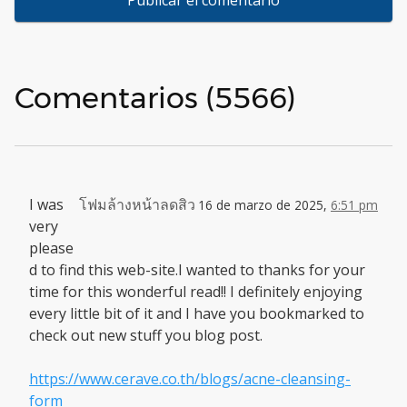
Comentarios (5566)
I was
โฟมล้างหน้าลดสิว
16 de marzo de 2025,
6:51 pm
very
please
d to find this web-site.I wanted to thanks for your
time for this wonderful read!! I definitely enjoying
every little bit of it and I have you bookmarked to
check out new stuff you blog post.
https://www.cerave.co.th/blogs/acne-cleansing-
form