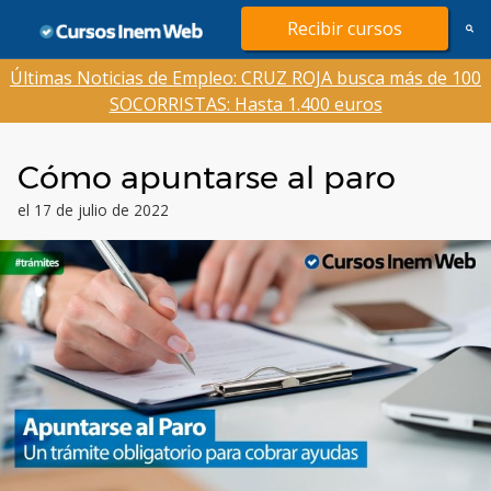
Saltar
Recibir cursos
al
contenido
Últimas Noticias de Empleo: CRUZ ROJA busca más de 100
SOCORRISTAS: Hasta 1.400 euros
Cómo apuntarse al paro
el 17 de julio de 2022