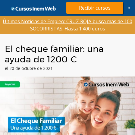
Saltar
Recibir cursos
al
contenido
Últimas Noticias de Empleo: CRUZ ROJA busca más de 100
SOCORRISTAS: Hasta 1.400 euros
El cheque familiar: una
ayuda de 1200 €
el 20 de octubre de 2021