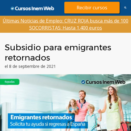
Saltar
Recibir cursos
al
contenido
Últimas Noticias de Empleo: CRUZ ROJA busca más de 100
SOCORRISTAS: Hasta 1.400 euros
Subsidio para emigrantes
retornados
el 8 de septiembre de 2021