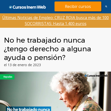
Saltar
Recibir cursos
al
contenido
Últimas Noticias de Empleo: CRUZ ROJA busca más de 100
SOCORRISTAS: Hasta 1.400 euros
No he trabajado nunca
¿tengo derecho a alguna
ayuda o pensión?
el 13 de enero de 2023