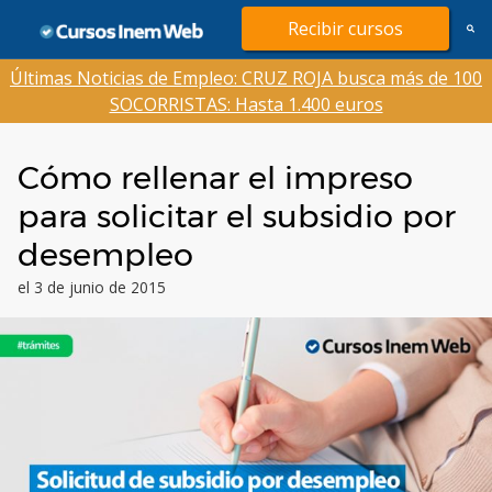
Saltar
Recibir cursos
al
contenido
Últimas Noticias de Empleo: CRUZ ROJA busca más de 100
SOCORRISTAS: Hasta 1.400 euros
Cómo rellenar el impreso
para solicitar el subsidio por
desempleo
el 3 de junio de 2015