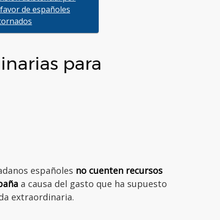
 favor de españoles
tornados
inarias para
udadanos españoles
no cuenten recursos
spaña
a causa del gasto que ha supuesto
da extraordinaria.