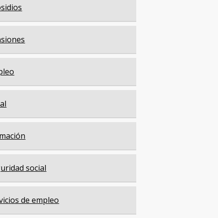
sidios
siones
pleo
cal
mación
uridad social
vicios de empleo