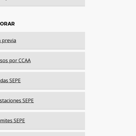
LORAR
a previa
sos por CCAA
das SEPE
staciones SEPE
mites SEPE