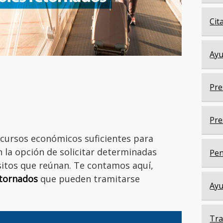
Cit
Ayu
Pre
Pre
cursos económicos suficientes para
n la opción de solicitar determinadas
Pen
sitos que reúnan. Te contamos aquí,
etornados
que pueden tramitarse
Ayu
Tra