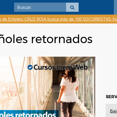
as de Empleo: CRUZ ROJA busca más de 100 SOCORRISTAS: Ha
ñoles retornados
SERV
Baj