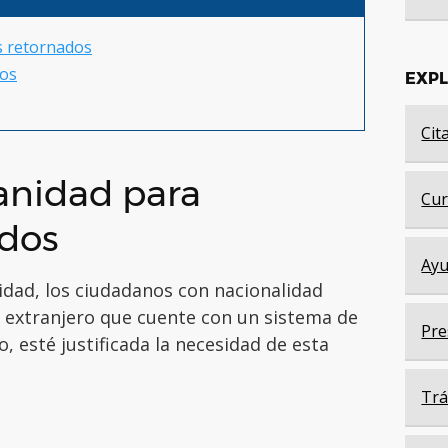
s retornados
dos
EXP
Cit
ianidad para
Cur
ados
Ayu
nidad, los ciudadanos con nacionalidad
s extranjero que cuente con un sistema de
Pre
o, esté justificada la necesidad de esta
Trá