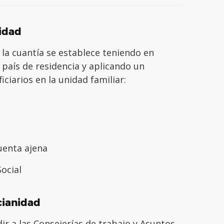
nidad
, la cuantía se establece teniendo en
 país de residencia y aplicando un
ciarios en la unidad familiar:
uenta ajena
ocial
cianidad
r a las Consejerías de trabajo y Asuntos