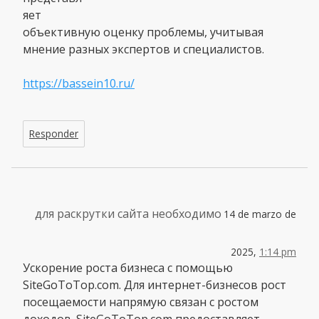
яет
объективную оценку проблемы, учитывая
мнение разных экспертов и специалистов.
https://bassein10.ru/
Responder
для раскрутки сайта необходимо
14 de marzo de
2025,
1:14 pm
Ускорение роста бизнеса с помощью
SiteGoToTop.com. Для интернет-бизнесов рост
посещаемости напрямую связан с ростом
доходов. SiteGoToTop.com предоставляет