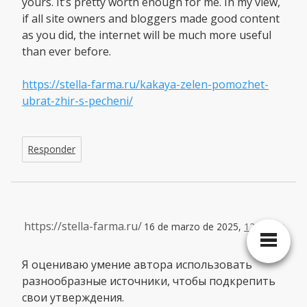
yours. It’s pretty worth enough for me. In my view,
if all site owners and bloggers made good content
as you did, the internet will be much more useful
than ever before.
https://stella-farma.ru/kakaya-zelen-pomozhet-
ubrat-zhir-s-pecheni/
Responder
https://stella-farma.ru/
16 de marzo de 2025,
12:17 pm
Я оцениваю умение автора использовать
разнообразные источники, чтобы подкрепить
свои утверждения.