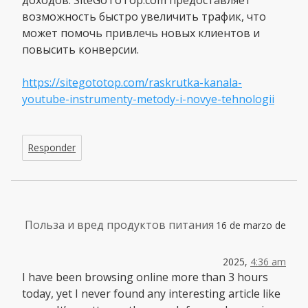
возможность быстро увеличить трафик, что
может помочь привлечь новых клиентов и
повысить конверсии.
https://sitegototop.com/raskrutka-kanala-
youtube-instrumenty-metody-i-novye-tehnologii
Responder
Польза и вред продуктов питания
16 de marzo de
2025,
4:36 am
I have been browsing online more than 3 hours
today, yet I never found any interesting article like