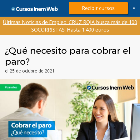
Saltar
Recibir cursos
al
contenido
Últimas Noticias de Empleo: CRUZ ROJA busca más de 100
SOCORRISTAS: Hasta 1.400 euros
¿Qué necesito para cobrar el
paro?
el 25 de octubre de 2021