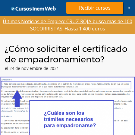
Saltar
Recibir cursos
al
contenido
Últimas Noticias de Empleo: CRUZ ROJA busca más de 100
SOCORRISTAS: Hasta 1.400 euros
¿Cómo solicitar el certificado
de empadronamiento?
el 24 de noviembre de 2021