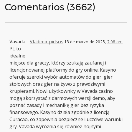
Comentarios (3662)
Vavada
Vladimir pidsos
13 de marzo de 2025,
7:08 am
PL to
idealne
miejsce dla graczy, którzy szukają zaufanej i
licencjonowanej platformy do gry online. Kasyno
oferuje szeroki wybór automatów do gier, gier
stołowych oraz gier na żywo z prawdziwymi
krupierami. Nowi użytkownicy w Vavada casino
mogą skorzystać z darmowych wersji demo, aby
poznać zasady i mechanikę gier bez ryzyka
finansowego. Kasyno działa zgodnie z licencją
Curacao, co zapewnia bezpieczne i uczciwe warunki
gry. Vavada wyróżnia się również hojnymi