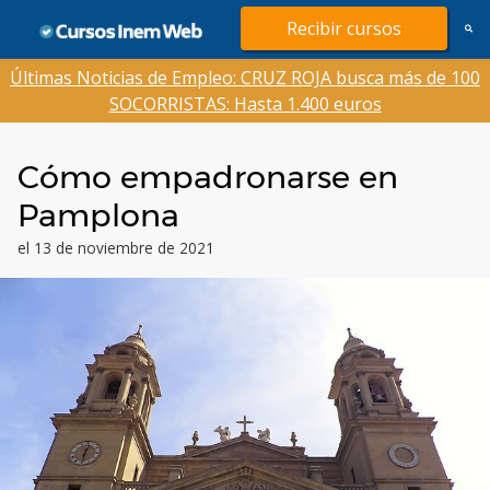
Saltar
Recibir cursos
al
contenido
Últimas Noticias de Empleo: CRUZ ROJA busca más de 100
SOCORRISTAS: Hasta 1.400 euros
Cómo empadronarse en
Pamplona
el 13 de noviembre de 2021