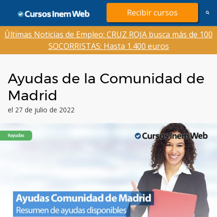
Saltar
Recibir cursos
al
contenido
Últimas Noticias de Empleo: CRUZ ROJA busca más de 100
SOCORRISTAS: Hasta 1.400 euros
Ayudas de la Comunidad de
Madrid
el 27 de julio de 2022