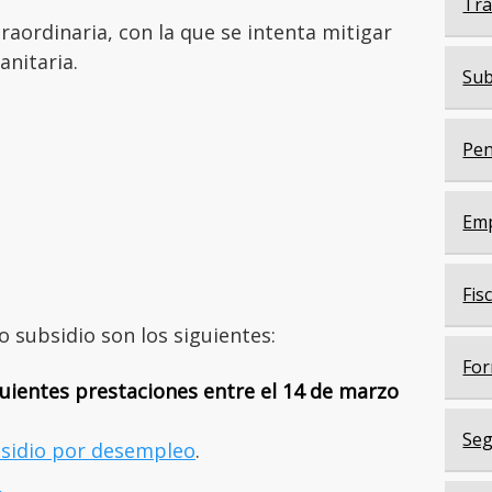
Trá
raordinaria, con la que se intenta mitigar
sanitaria.
Sub
Pen
Em
Fis
o subsidio son los siguientes:
For
uientes prestaciones entre el 14 de marzo
Seg
bsidio por desempleo
.