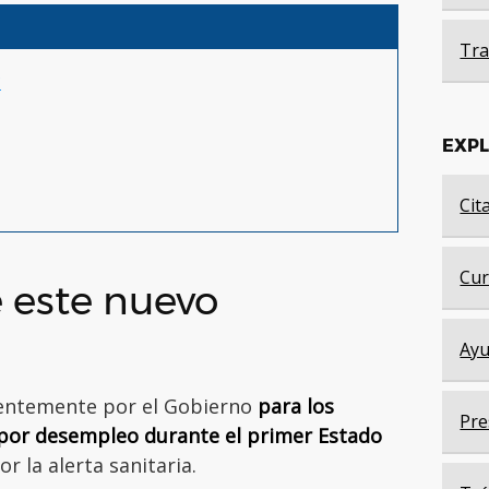
Tra
?
EXP
Cit
Cur
e este nuevo
Ayu
ientemente por el Gobierno
para los
Pre
 por desempleo durante el primer Estado
 la alerta sanitaria.