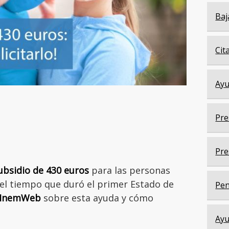
Baj
Cit
Ayu
Pre
Pre
ubsidio de 430 euros
para las personas
 el tiempo que duró el primer Estado de
Pen
sInemWeb
sobre esta ayuda y cómo
Ayu