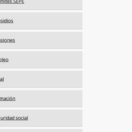
mites SEPE
sidios
siones
pleo
cal
mación
uridad social