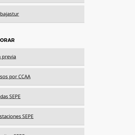
bajastur
LORAR
a previa
sos por CCAA
das SEPE
staciones SEPE