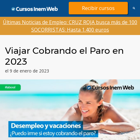
Saltar
Recibir cursos
al
contenido
Últimas Noticias de Empleo: CRUZ ROJA busca más de 100
SOCORRISTAS: Hasta 1.400 euros
Viajar Cobrando el Paro en
2023
el 9 de enero de 2023