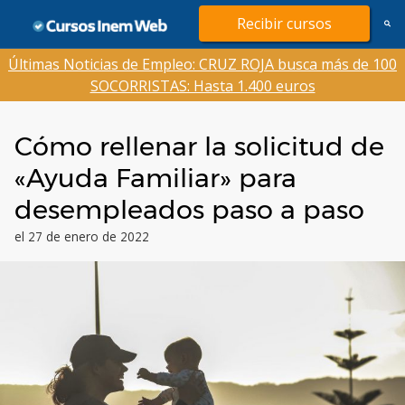
Saltar
Recibir cursos
al
contenido
Últimas Noticias de Empleo: CRUZ ROJA busca más de 100
SOCORRISTAS: Hasta 1.400 euros
Cómo rellenar la solicitud de
«Ayuda Familiar» para
desempleados paso a paso
el 27 de enero de 2022