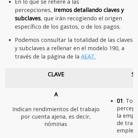
En lo que se refiere a las
percepciones,
iremos detallando claves y
subclaves
, que irán recogiendo el origen
específico de los gastos, o de los pagos.
Podemos consultar la totalidad de las claves
y subclaves a rellenar en el modelo 190, a
través de la página de la
AEAT.
CLAVE
S
A
01
: Tod
percepc
Indican rendimientos del trabajo
la empr
por cuenta ajena, es decir,
de traba
nóminas
emplea