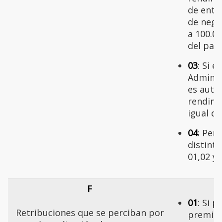
de enti
de negoc
a 100.0
del pag
03
: Si el
Adminis
es autó
rendimi
igual qu
04
: Per
distinta
01,02 y 
F
01
: Si 
Retribuciones que se perciban por
premio