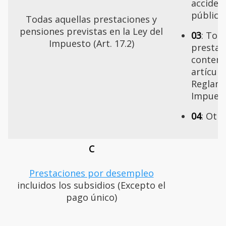
acciden
público
Todas aquellas prestaciones y
pensiones previstas en la Ley del
03
: Tod
Impuesto (Art. 17.2)
prestac
contemp
artículo
Reglame
Impuest
04
: Otr
C
Prestaciones por desempleo
incluidos los subsidios (Excepto el
pago único)