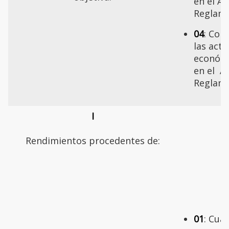
en el Ar
Reglame
04
: Con
las acti
económi
en el Ar
Reglame
I
Rendimientos procedentes de:
01
: Cua