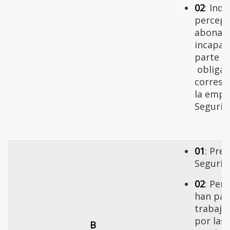
02
: Indi
percepc
abonado
incapaci
parte q
obligat
corresp
la empr
Segurid
01
: Pre
Segurid
02
: Per
han pag
trabaja
por las
B