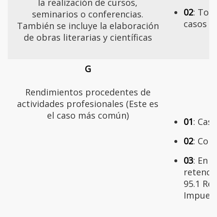
la realización de cursos,
02
: Tod
seminarios o conferencias.
casos
También se incluye la elaboración
de obras literarias y científicas
G
Rendimientos procedentes de
actividades profesionales (Este es
el caso más común)
01
: Cas
02
: Con
03
: En 
retenció
95.1 Re
Impuest