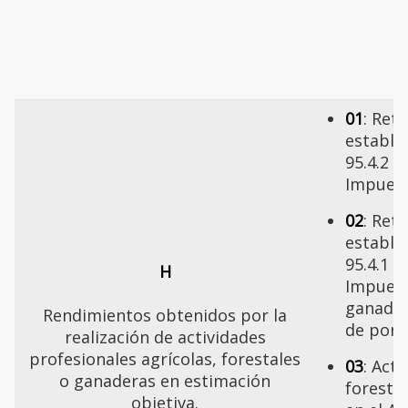
01
: Ret
establec
95.4.2 
Impues
02
: Ret
establec
95.4.1 
H
Impuest
ganader
Rendimientos obtenidos por la
de porci
realización de actividades
profesionales agrícolas, forestales
03
: Act
o ganaderas en estimación
foresta
objetiva.