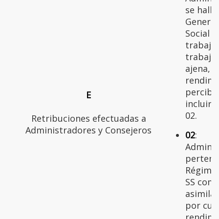
se hall
General
Social e
trabaja
trabaja
ajena, 
rendimi
percibi
E
incluirs
02.
Retribuciones efectuadas a
Administradores y Consejeros
02
:
Adminis
pertene
Régimen
SS como
asimila
por cue
rendimi