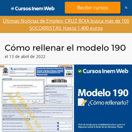
Saltar
Recibir cursos
al
contenido
Últimas Noticias de Empleo: CRUZ ROJA busca más de 100
SOCORRISTAS: Hasta 1.400 euros
Cómo rellenar el modelo 190
el 13 de abril de 2022