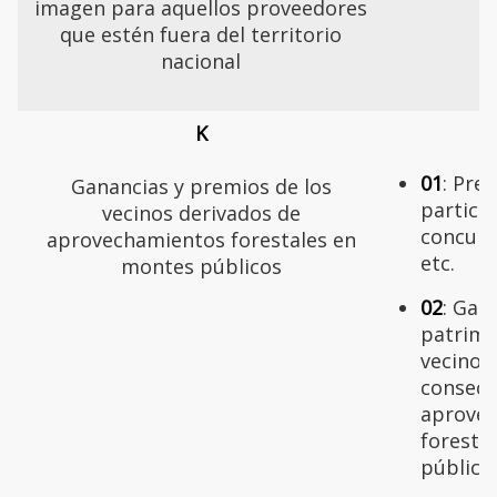
imagen para aquellos proveedores
que estén fuera del territorio
nacional
K
01
: Pre
Ganancias y premios de los
partici
vecinos derivados de
concurso
aprovechamientos forestales en
etc.
montes públicos
02
: Gan
patrimo
vecinos
consecu
aprove
foresta
público