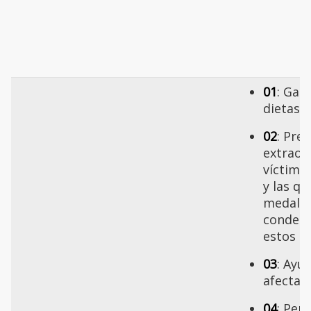
01
: Gast
dietas
02
: Pre
extraor
víctima
y las qu
medalla
condeco
estos ac
03
: Ayu
afectad
04
: Pen