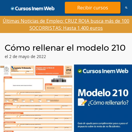
Saltar
Recibir cursos
al
contenido
Últimas Noticias de Empleo: CRUZ ROJA busca más de 100
SOCORRISTAS: Hasta 1.400 euros
Cómo rellenar el modelo 210
el 2 de mayo de 2022