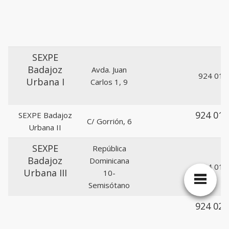
SEXPE
Badajoz
Avda. Juan
924 010
Urbana I
Carlos 1, 9
924 013
SEXPE Badajoz
C/ Gorrión, 6
Urbana II
SEXPE
República
Badajoz
Dominicana
924 012
Urbana III
10-
Semisótano
924 025