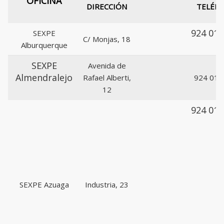
OFICINA
DIRECCIÓN
TELÉF
924 015
SEXPE
C/ Monjas, 18
Alburquerque
SEXPE
Avenida de
Almendralejo
Rafael Alberti,
924 017
12
924 018
SEXPE Azuaga
Industria, 23