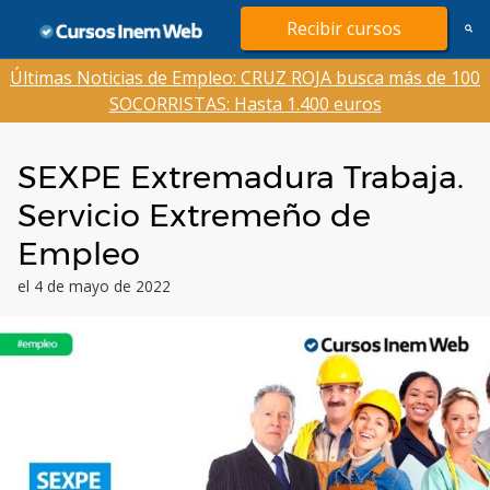
Saltar
Recibir cursos
al
contenido
Últimas Noticias de Empleo: CRUZ ROJA busca más de 100
SOCORRISTAS: Hasta 1.400 euros
SEXPE Extremadura Trabaja.
Servicio Extremeño de
Empleo
el 4 de mayo de 2022