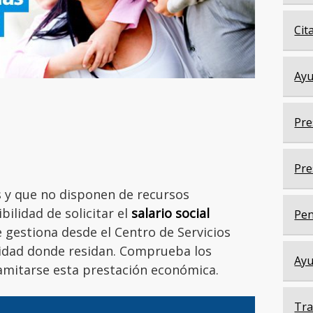
Cit
Ayu
Pre
Pre
s y que no disponen de recursos
bilidad de solicitar el
salario social
Pen
 gestiona desde el Centro de Servicios
alidad donde residan. Comprueba los
Ayu
amitarse esta prestación económica.
Tra