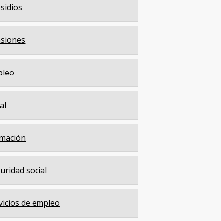
sidios
siones
pleo
cal
mación
uridad social
vicios de empleo