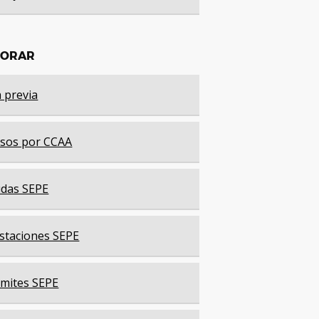
LORAR
a previa
sos por CCAA
das SEPE
staciones SEPE
mites SEPE