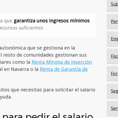
Sub
uda que
garantiza unos ingresos mínimos
Pen
ecursos suficientes
Em
 autonómica que se gestiona en la
 el resto de comunidades gestionan sus
Fis
liares como la
Renta Mínima de Inserción
al en Navarra o la
Renta de Garantía de
For
os que necesitas para solicitar el salario
Seg
ayuda.
Ser
para pedir el salario