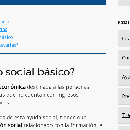
ocial
EXP
rias
 básico
Cit
Asturias?
Cur
io social básico?
Ayu
económica
destinada a las personas
ias que no cuentan con ingresos
Pre
icas.
Trá
os de esta ayuda social, tienen que
ón social
relacionado con la formación, el