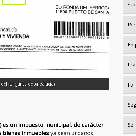
Sub
Pen
Em
Fis
del IBI (Junta de Andalucía)
For
Seg
) es un impuesto municipal, de carácter
Ser
os bienes inmuebles
ya sean urbanos,