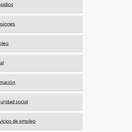
sidios
siones
pleo
cal
mación
uridad social
vicios de empleo