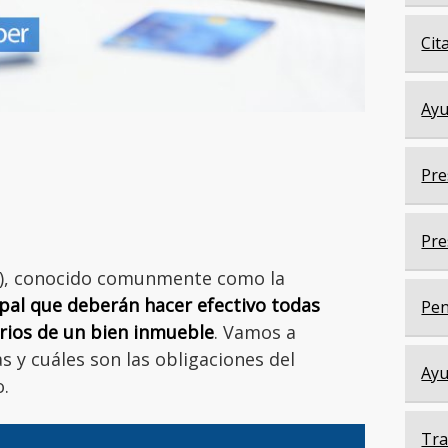
Cit
Ayu
Pre
Pre
BI), conocido comunmente como la
al que deberán hacer efectivo todas
Pen
rios de un bien inmueble
. Vamos a
s y cuáles son las obligaciones del
Ayu
o.
Tra