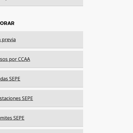
LORAR
a previa
sos por CCAA
das SEPE
staciones SEPE
mites SEPE