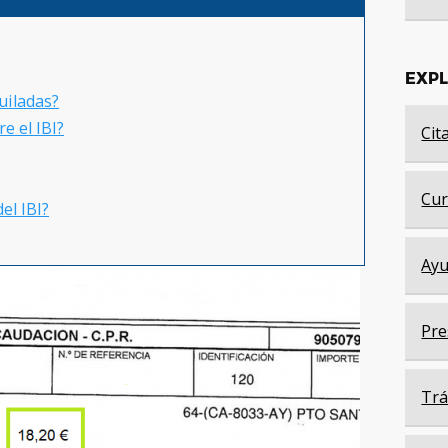
EXP
quiladas?
e el IBI?
Cit
Cur
el IBI?
Ayu
Pre
Trá