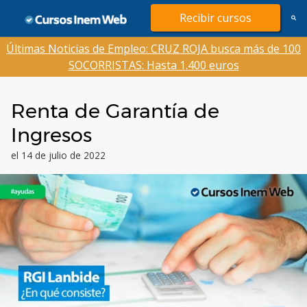
Saltar
Recibir cursos
al
contenido
Últimas Noticias de Empleo: CRUZ ROJA busca más de 100
SOCORRISTAS: Hasta 1.400 euros
Renta de Garantía de
Ingresos
el 14 de julio de 2022