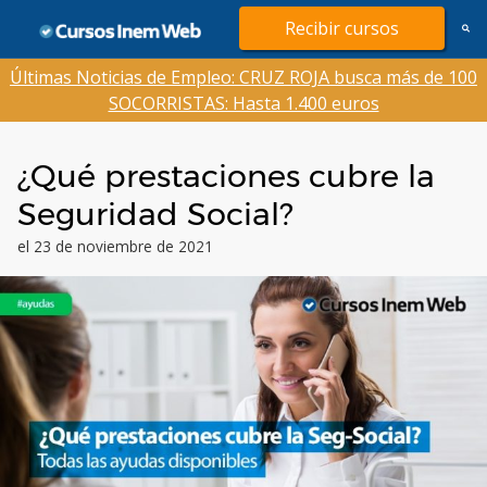
Saltar
Recibir cursos
al
contenido
Últimas Noticias de Empleo: CRUZ ROJA busca más de 100
SOCORRISTAS: Hasta 1.400 euros
¿Qué prestaciones cubre la
Seguridad Social?
el 23 de noviembre de 2021