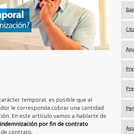
Baj
Cit
Ayu
Pre
Pre
carácter temporal, es posible que al
bajador le corresponda cobrar una cantidad
Pen
ón. En este artículo vamos a hablarte de
indemnización por fin de contrato
Ayu
 de contrato.