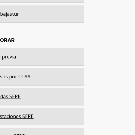
bajastur
LORAR
a previa
sos por CCAA
das SEPE
staciones SEPE