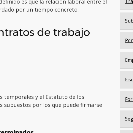
definido es que la relación laboral entre el
Trá
ordado por un tiempo concreto.
Sub
ntratos de trabajo
Pen
Em
Fis
s temporales y el Estatuto de los
For
os supuestos por los que puede firmarse
Seg
eterminados