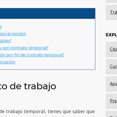
Tra
l
poral existen
EXP
álido?
s con contrato temporal?
Cit
n por fin de contrato temporal?
nización
Cur
to de trabajo
Ayu
Pre
de trabajo temporal, tienes que saber que