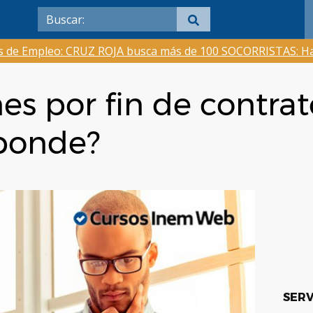
as de Empleo: CRUZ ROJA busca más de 100 SOCORRISTAS: Ha
s por fin de contra
sponde?
SERV