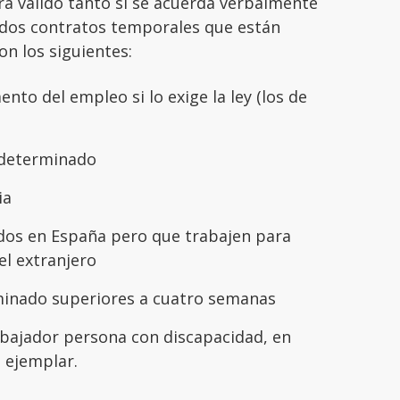
erá válido tanto si se acuerda verbalmente
nados contratos temporales que están
on los siguientes:
to del empleo si lo exige la ley (los de
 determinado
ia
ados en España pero que trabajen para
l extranjero
minado superiores a cuatro semanas
abajador persona con discapacidad, en
 ejemplar.