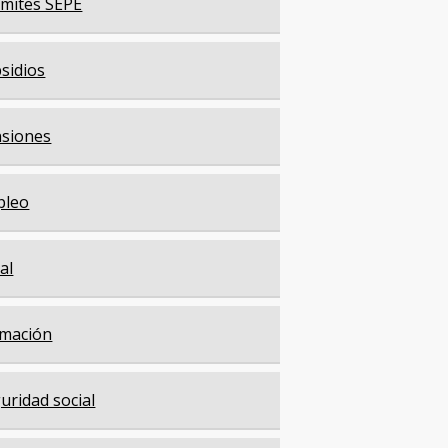
mites SEPE
sidios
siones
pleo
cal
mación
uridad social