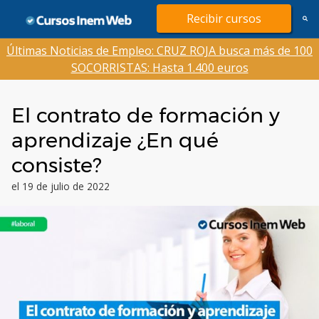
Saltar
Recibir cursos
al
contenido
Últimas Noticias de Empleo: CRUZ ROJA busca más de 100
SOCORRISTAS: Hasta 1.400 euros
El contrato de formación y
aprendizaje ¿En qué
consiste?
el 19 de julio de 2022