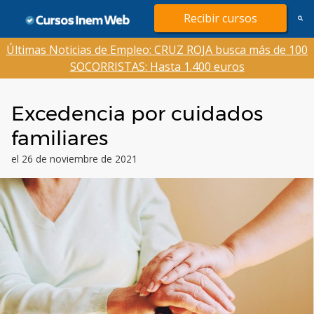
Saltar
Recibir cursos
al
contenido
Últimas Noticias de Empleo: CRUZ ROJA busca más de 100
SOCORRISTAS: Hasta 1.400 euros
Excedencia por cuidados
familiares
el 26 de noviembre de 2021