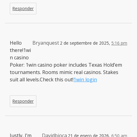
Responder
Hello
Bryanquest
2 de septiembre de 2025,
5:16 pm
there!1wi
n casino
Poker: 1win casino poker includes Texas Hold’em
tournaments. Rooms mimic real casinos. Stakes
suit all levels.Check this out!
1win login
Responder
Justly, I’m
Davidbioca
21 de enero de 2026,
6:50 am