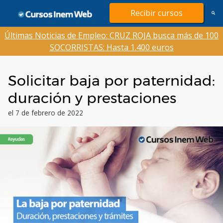
Saltar
Recibir cursos
al
contenido
Últimas Noticias de Empleo: CRUZ ROJA busca más de 100
SOCORRISTAS: Hasta 1.400 euros
Solicitar baja por paternidad:
duración y prestaciones
el 7 de febrero de 2022