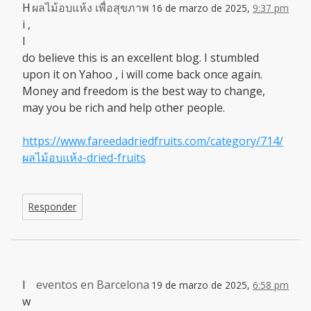
H
ผลไม้อบแห้ง เพื่อสุขภาพ
16 de marzo de 2025,
9:37 pm
i ,
I
do believe this is an excellent blog. I stumbled
upon it on Yahoo , i will come back once again.
Money and freedom is the best way to change,
may you be rich and help other people.
https://www.fareedadriedfruits.com/category/714/
ผลไม้อบแห้ง-dried-fruits
Responder
I
eventos en Barcelona
19 de marzo de 2025,
6:58 pm
w