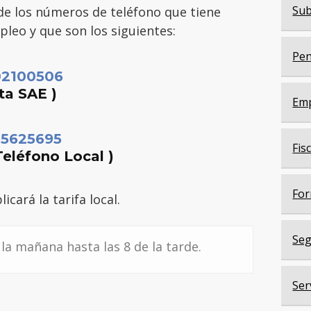
Sub
s de los números de teléfono que tiene
pleo y que son los siguientes:
Pen
02100506
ita SAE )
Em
55625695
Fis
Teléfono Local )
For
icará la tarifa local.
Seg
 la mañana hasta las 8 de la tarde.
Ser