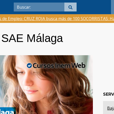
as de Empleo: CRUZ ROJA busca más de 100 SOCORRISTAS: Ha
ia SAE Málaga
SERV
Baj