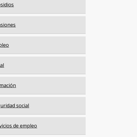
sidios
siones
pleo
cal
mación
uridad social
vicios de empleo