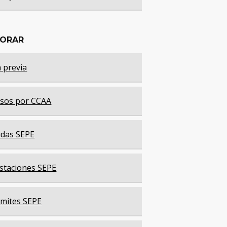
LORAR
a previa
sos por CCAA
das SEPE
staciones SEPE
mites SEPE