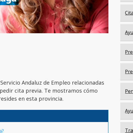
Cit
Ayu
Pre
Pre
l Servicio Andaluz de Empleo relacionadas
pedir cita previa. Te mostramos cómo
Pen
resides en esta provincia.
Ayu
Tra
a?