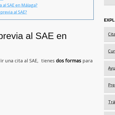
ia al SAE en Málaga?
previa al SAE?
EXP
previa al SAE en
Cit
Cur
ir una cita al SAE, tienes
dos formas
para
Ayu
Pre
Trá