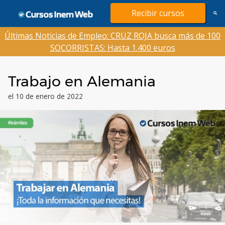
Saltar
Recibir cursos
al
contenido
Últimas Noticias de Empleo: CRUZ ROJA busca más de 100
SOCORRISTAS: Hasta 1.400 euros
Trabajo en Alemania
el 10 de enero de 2022