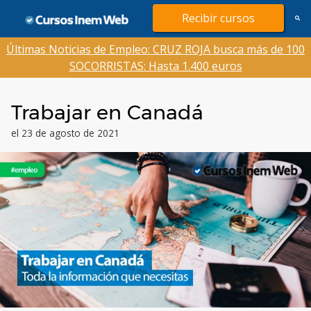
Saltar
Recibir cursos
al
contenido
Últimas Noticias de Empleo: CRUZ ROJA busca más de 100
SOCORRISTAS: Hasta 1.400 euros
Trabajar en Canadá
el 23 de agosto de 2021