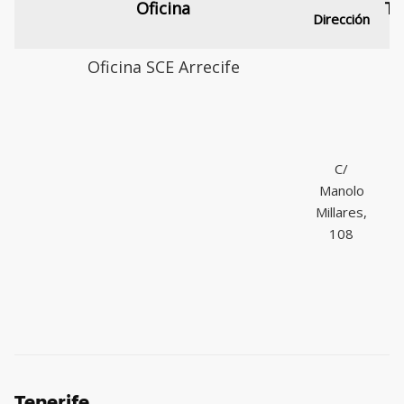
Oficina
Te
Dirección
Oficina SCE Arrecife
C/
9
Manolo
Millares,
108
Tenerife