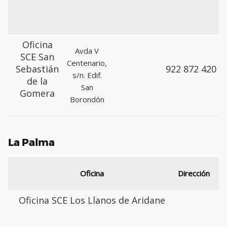
Oficina
Avda V
SCE San
Centenario,
Sebastián
922 872 420
s/n. Edif.
de la
San
Gomera
Borondón
La Palma
T
Oficina
Dirección
Oficina SCE Los Llanos de Aridane