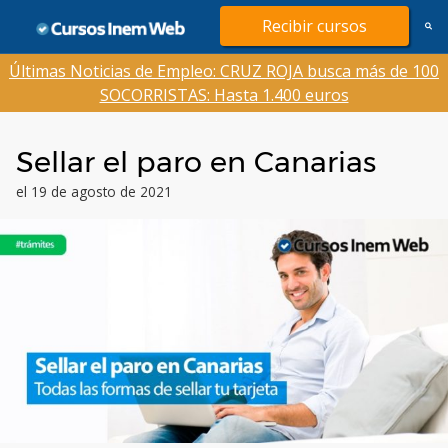
Saltar
Recibir cursos
al
contenido
Últimas Noticias de Empleo: CRUZ ROJA busca más de 100
SOCORRISTAS: Hasta 1.400 euros
Sellar el paro en Canarias
el 19 de agosto de 2021