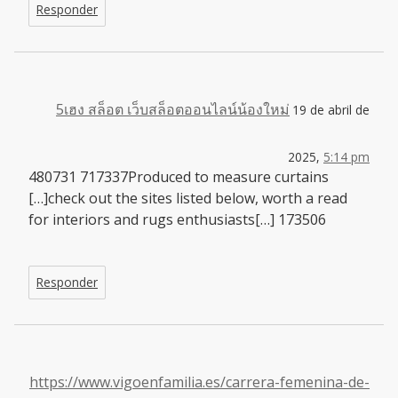
Responder
5เฮง สล็อต เว็บสล็อตออนไลน์น้องใหม่
19 de abril de
2025,
5:14 pm
480731 717337Produced to measure curtains
[…]check out the sites listed below, worth a read
for interiors and rugs enthusiasts[…] 173506
Responder
https://www.vigoenfamilia.es/carrera-femenina-de-