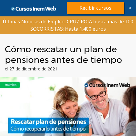
Saltar
Recibir cursos
al
contenido
Últimas Noticias de Empleo: CRUZ ROJA busca más de 100
SOCORRISTAS: Hasta 1.400 euros
Cómo rescatar un plan de
pensiones antes de tiempo
el 27 de diciembre de 2021