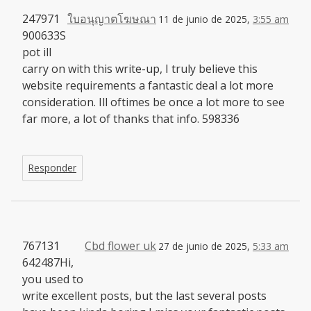
247971
ใบอนุญาตโฆษณา
11 de junio de 2025,
3:55 am
900633S
pot ill
carry on with this write-up, I truly believe this
website requirements a fantastic deal a lot more
consideration. Ill oftimes be once a lot more to see
far more, a lot of thanks that info. 598336
Responder
767131
Cbd flower uk
27 de junio de 2025,
5:33 am
642487Hi,
you used to
write excellent posts, but the last several posts