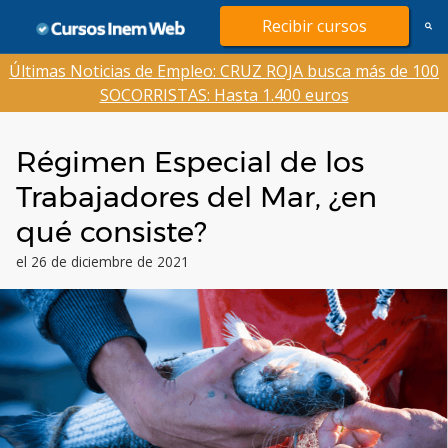
Saltar
Recibir cursos
al
contenido
Últimas Noticias de Empleo: CRUZ ROJA busca más de 100
SOCORRISTAS: Hasta 1.400 euros
Régimen Especial de los
Trabajadores del Mar, ¿en
qué consiste?
el 26 de diciembre de 2021