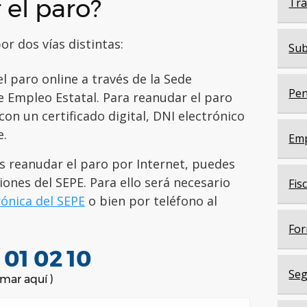
 el paro?
Trá
r dos vías distintas:
Sub
l paro online a través de la Sede
Pen
de Empleo Estatal. Para
reanudar el paro
on un certificado digital, DNI electrónico
e.
Em
s reanudar el paro por Internet, puedes
iones del SEPE. Para ello será necesario
Fis
rónica del SEPE
o bien por teléfono al
For
 01 02 10
Seg
amar aquí )