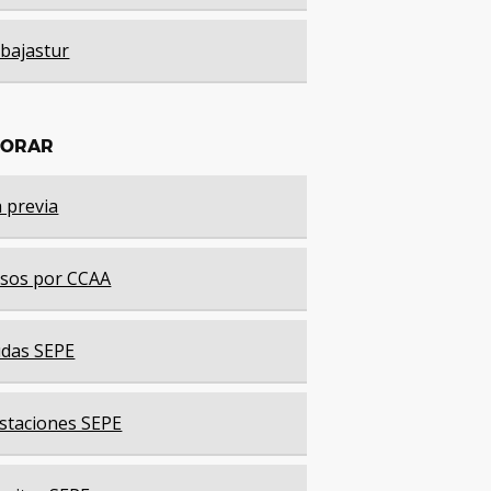
bajastur
LORAR
a previa
sos por CCAA
das SEPE
staciones SEPE