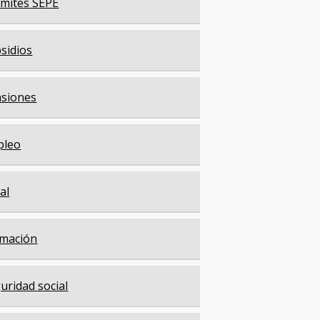
mites SEPE
sidios
siones
pleo
cal
mación
uridad social