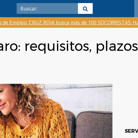
as de Empleo: CRUZ ROJA busca más de 100 SOCORRISTAS: Ha
o: requisitos, plazos
SERV