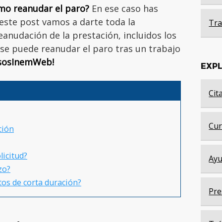
mo reanudar el paro?
En ese caso has
 este post vamos a darte toda la
Tra
eanudación de la prestación, incluidos los
i se puede reanudar el paro tras un trabajo
sosInemWeb!
EXP
Cit
Cur
ción
licitud?
Ayu
zo?
tos de corta duración?
Pre