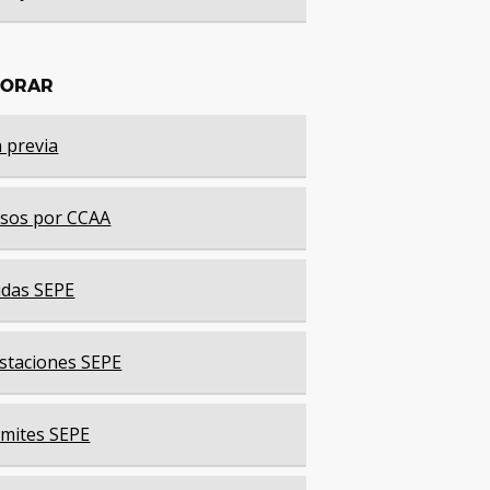
LORAR
a previa
sos por CCAA
das SEPE
staciones SEPE
mites SEPE