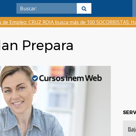
as de Empleo: CRUZ ROJA busca más de 100 SOCORRISTAS: Ha
lan Prepara
SERV
Baj