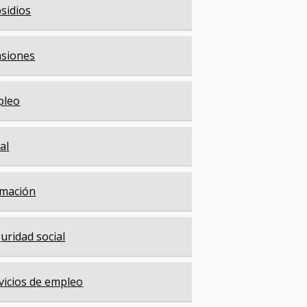
sidios
siones
pleo
cal
mación
uridad social
vicios de empleo