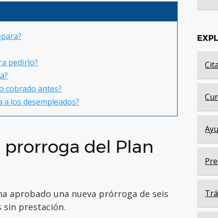
epara?
EXP
a pedirlo?
Cit
ra?
 lo cobrado antes?
Cur
ia a los desempleados?
Ayu
 prorroga del Plan
Pre
ha aprobado una nueva prórroga de seis
Trá
sin prestación.