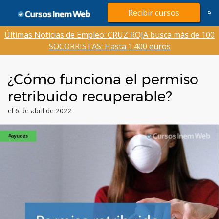
Saltar
Recibir cursos
al
contenido
Últimas Noticias de Empleo: CRUZ ROJA busca más de 100
SOCORRISTAS: Hasta 1.400 euros
¿Cómo funciona el permiso
retribuido recuperable?
el 6 de abril de 2022