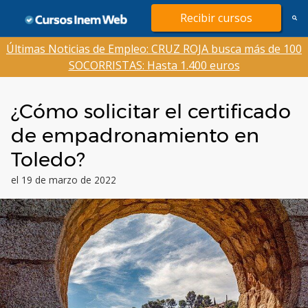
Saltar
Recibir cursos
al
contenido
Últimas Noticias de Empleo: CRUZ ROJA busca más de 100
SOCORRISTAS: Hasta 1.400 euros
¿Cómo solicitar el certificado
de empadronamiento en
Toledo?
el 19 de marzo de 2022