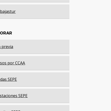
bajastur
LORAR
a previa
sos por CCAA
das SEPE
staciones SEPE