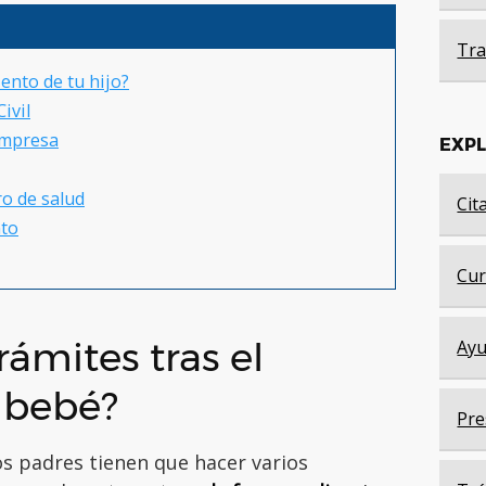
Tra
iento de tu hijo?
ivil
empresa
EXP
tro de salud
Cit
nto
Cur
trámites tras el
Ayu
 bebé?
Pre
os padres tienen que hacer varios