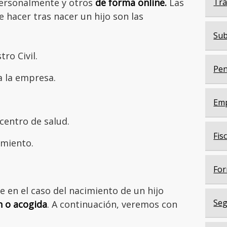
personalmente y otros
de forma online.
Las
Trá
hacer tras nacer un hijo son las
Sub
tro Civil.
Pen
a la empresa.
Em
l centro de salud.
Fis
amiento.
For
e en el caso del nacimiento de un hijo
Seg
 o acogida
. A continuación, veremos con