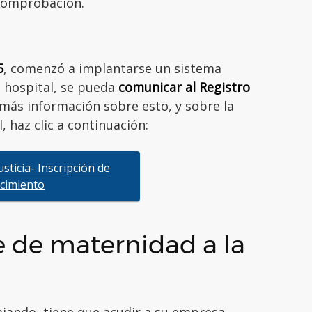
 comprobación.
5
, comenzó a implantarse un sistema
o hospital, se pueda
comunicar al Registro
 más información sobre esto, y sobre la
, haz clic a continuación:
usticia- Inscripción de
cimiento
me de maternidad a la
ajando, tiene que acudir a su empresa