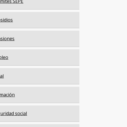
mites SEPE
sidios
siones
pleo
cal
mación
uridad social