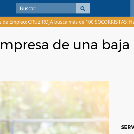
as de Empleo: CRUZ ROJA busca más de 100 SOCORRISTAS: Ha
empresa de una baja
SERV