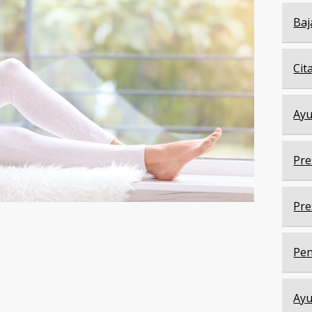
Baj
Cit
Ayu
Pre
Pre
Pen
Ayu