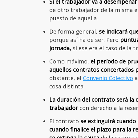
Si el trabajador va a desempeñar 
de otro trabajador de la misma 
puesto de aquella.
De forma general,
se indicará qu
porque así ha de ser. Pero
puntua
jornada,
si ese era el caso de la t
Como máximo,
el período de pru
aquellos contratos concertados p
obstante, el
Convenio Colectivo
a
cosa distinta.
La duración del contrato será la 
trabajador
con derecho a la reser
El contrato
se extinguirá cuando 
cuando finalice el plazo para la 
se extinga la causa
de la reserva 