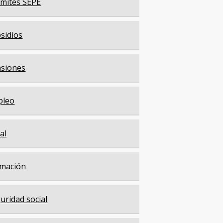
mites SEPE
sidios
siones
pleo
cal
mación
uridad social