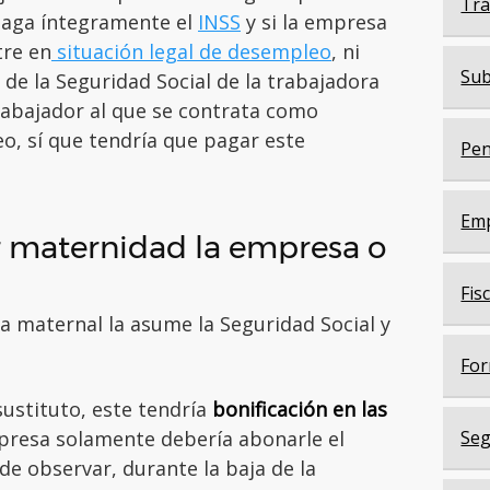
Trá
 paga íntegramente el
INSS
y si la empresa
tre en
situación legal de desempleo
, ni
Sub
 de la Seguridad Social de la trabajadora
trabajador al que se contrata como
o, sí que tendría que pagar este
Pen
Em
r maternidad la empresa o
Fis
ja maternal la asume la Seguridad Social y
For
ustituto, este tendría
bonificación en las
presa solamente debería abonarle el
Seg
ede observar, durante la baja de la