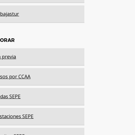
bajastur
LORAR
a previa
sos por CCAA
das SEPE
staciones SEPE