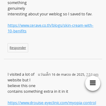
something
genuinely
interesting about your weblog so I saved to fav.
https://www.cerave.co.th/blogs/skin-cream-with-
10-benifits
Responder
I visited a lot of
แว่นเด็ก
16 de marzo de 2025,
7:53 pm
website but I
believe this one
contains something extra in it in it
https://www.drouise-eyeclinic.com/myopia-control