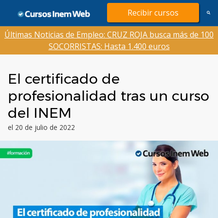
Saltar
Recibir cursos
al
contenido
Últimas Noticias de Empleo: CRUZ ROJA busca más de 100
SOCORRISTAS: Hasta 1.400 euros
El certificado de
profesionalidad tras un curso
del INEM
el 20 de julio de 2022