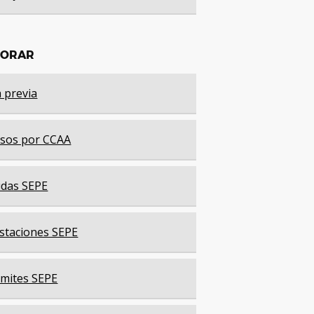
LORAR
a previa
sos por CCAA
das SEPE
staciones SEPE
mites SEPE