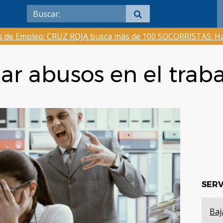
as de Empleo: CRUZ ROJA busca más de 100 SOCORRISTAS: Ha
r abusos en el traba
SERV
Baj