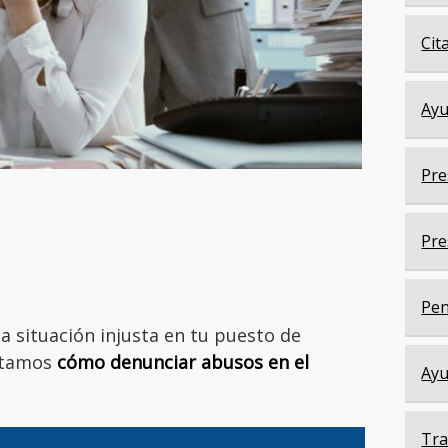
Cit
Ayu
Pre
Pre
Pen
a situación injusta en tu puesto de
ontamos
cómo denunciar abusos en el
Ayu
Tra