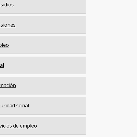
sidios
siones
pleo
cal
mación
uridad social
vicios de empleo