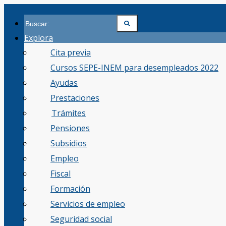
Saltar
al
contenido
Explora
Cita previa
Cursos SEPE-INEM para desempleados 2022
Ayudas
Prestaciones
Trámites
Pensiones
Subsidios
Empleo
Fiscal
Formación
Servicios de empleo
Seguridad social