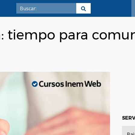
a: tiempo para comun
SERV
Baj