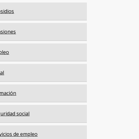
sidios
siones
pleo
cal
mación
uridad social
vicios de empleo