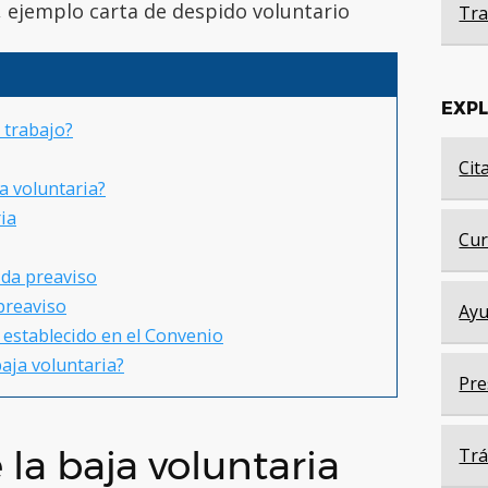
a, ejemplo carta de despido voluntario
Tra
EXP
l trabajo?
Cit
ja voluntaria?
ria
Cur
 da preaviso
preaviso
Ayu
 establecido en el Convenio
baja voluntaria?
Pre
 la baja voluntaria
Trá