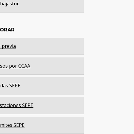
bajastur
LORAR
a previa
sos por CCAA
das SEPE
staciones SEPE
mites SEPE