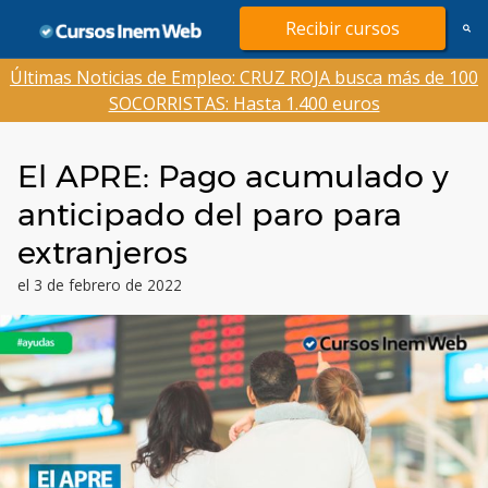
Saltar
Recibir cursos
al
contenido
Últimas Noticias de Empleo: CRUZ ROJA busca más de 100
SOCORRISTAS: Hasta 1.400 euros
El APRE: Pago acumulado y
anticipado del paro para
extranjeros
el 3 de febrero de 2022