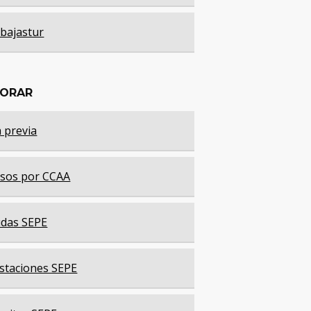
bajastur
LORAR
a previa
sos por CCAA
das SEPE
staciones SEPE