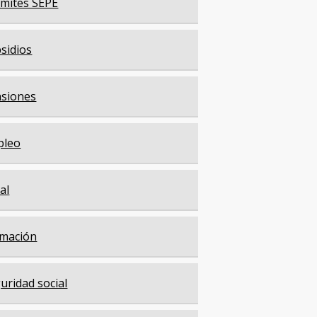
mites SEPE
sidios
siones
pleo
cal
mación
uridad social