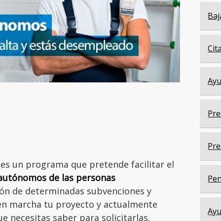
Baj
Cit
Ayu
Pre
Pre
s un programa que pretende facilitar el
autónomos de las personas
Pen
sión de determinadas subvenciones y
en marcha tu proyecto y actualmente
Ayu
e necesitas saber para solicitarlas.