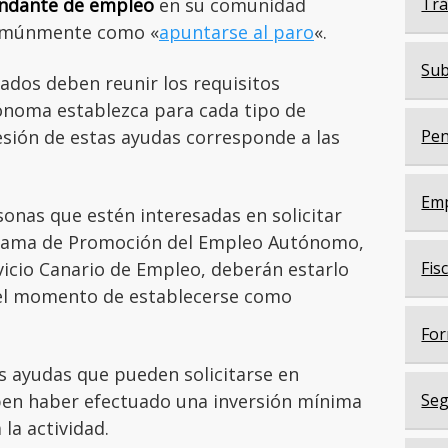
ndante de empleo
en su comunidad
Trá
comúnmente como «
apuntarse al paro
«.
Sub
sados deben reunir los requisitos
ónoma establezca para cada tipo de
esión de estas ayudas corresponde a las
Pen
Em
sonas que estén interesadas en solicitar
grama de Promoción del Empleo Autónomo,
rvicio Canario de Empleo, deberán estarlo
Fis
el momento de establecerse como
For
s ayudas que pueden solicitarse en
ben haber efectuado una inversión mínima
Seg
la actividad.