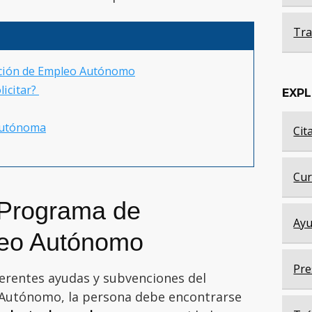
Tra
oción de Empleo Autónomo
licitar?
EXP
 Autónoma
Cit
Cur
l Programa de
Ayu
eo Autónomo
Pre
iferentes ayudas y subvenciones del
Autónomo, la persona debe encontrarse