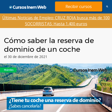
Saltar
Recibir cursos
al
contenido
Últimas Noticias de Empleo: CRUZ ROJA busca más de 100
SOCORRISTAS: Hasta 1.400 euros
Cómo saber la reserva de
dominio de un coche
el 30 de diciembre de 2021