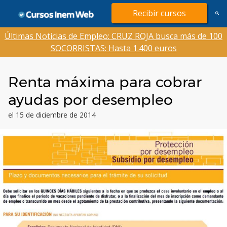
Saltar
Recibir cursos
al
contenido
Últimas Noticias de Empleo: CRUZ ROJA busca más de 100
SOCORRISTAS: Hasta 1.400 euros
Renta máxima para cobrar
ayudas por desempleo
el 15 de diciembre de 2014